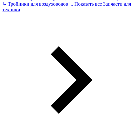
↳
Тройники для воздуховодов
...
Показать все
Запчасти для
техники