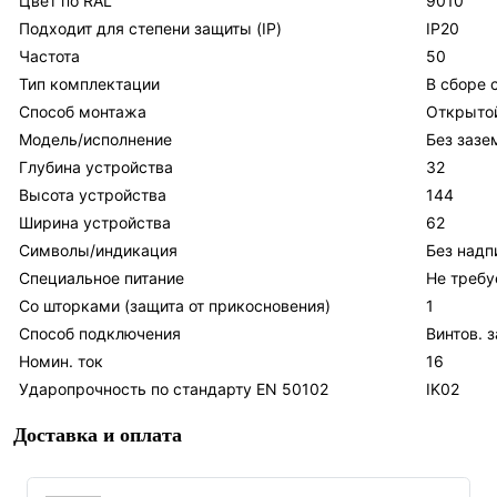
Цвет по RAL
9010
Подходит для степени защиты (IP)
IP20
Частота
50
Тип комплектации
В сборе 
Способ монтажа
Открытой
Модель/исполнение
Без зазе
Глубина устройства
32
Высота устройства
144
Ширина устройства
62
Символы/индикация
Без надп
Специальное питание
Не требу
Со шторками (защита от прикосновения)
1
Способ подключения
Винтов. 
Номин. ток
16
Ударопрочность по стандарту EN 50102
IK02
Доставка и оплата