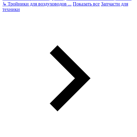
↳
Тройники для воздуховодов
...
Показать все
Запчасти для
техники