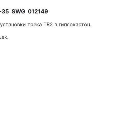
2-35 SWG 012149
становки трека TR2 в гипсокартон.
шек.