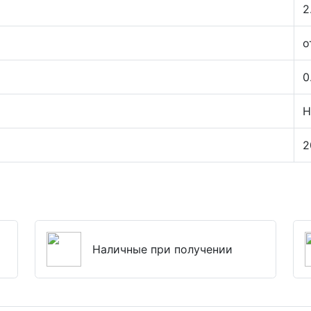
2
о
0
Н
2
Наличные при получении