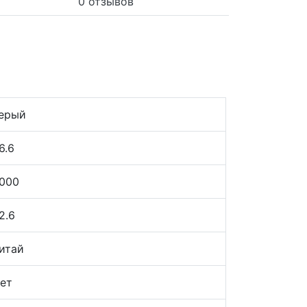
0 отзывов
ерый
6.6
000
2.6
итай
ет