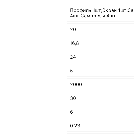
Профиль 1шт;Экран 1шт;З
4шт;Саморезы 4шт
20
16,8
24
5
2000
30
6
0.23