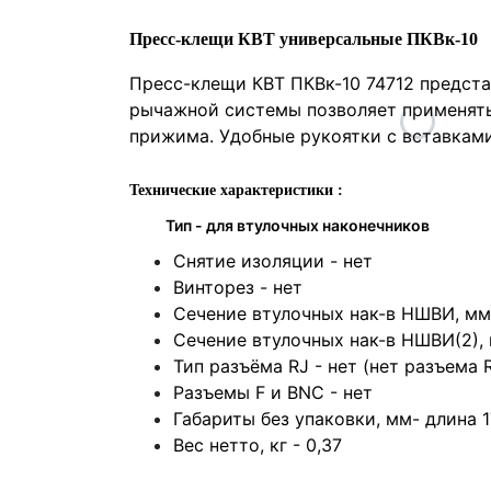
Пресс-клещи КВТ универсальные ПКВк-10
Пресс-клещи КВТ ПКВк-10 74712 предст
рычажной системы позволяет применять
прижима. Удобные рукоятки с вставками
Технические характеристики :
Тип -
для втулочных наконечников
Снятие изоляции -
нет
Винторез -
нет
Сечение втулочных нак-в НШВИ, мм
Сечение втулочных нак-в НШВИ(2),
Тип разъёма RJ -
нет (нет разъема 
Разъемы F и BNC -
нет
Габариты без упаковки, мм-
длина 
Вес нетто, кг -
0,37