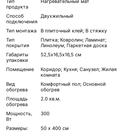
Тип
Нагревательный мат
продукта
Способ
Двухжильный
подключения
Тип монтажа
В плиточный клей; В стяжку
Тип
Плитка; Ковролин; Ламинат;
покрытия
Линолеум; Паркетная доска
Габариты
52,5х16,5х16,5 см
упаковки
Помещение
Коридор; Кухня; Санузел; Жилая
комната
Вид
Комфортный пол; Основной
обогрева
обогрев
Площадь
2.0 кв.м.
обогрева
Мощность,
300
Вт
Размеры:
50 х 400 см