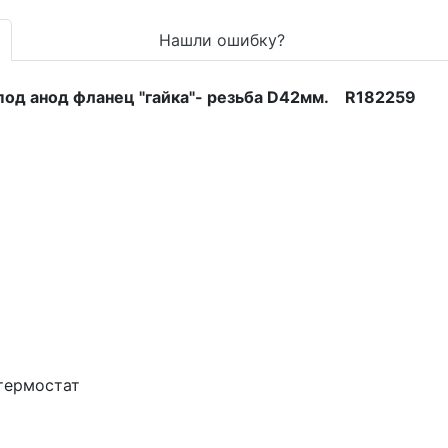
Нашли ошибку?
под анод фланец "гайка"- резьба D42мм. R182259
термостат