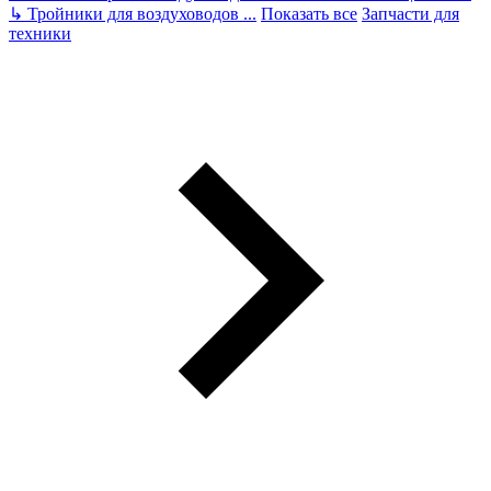
↳
Тройники для воздуховодов
...
Показать все
Запчасти для
техники