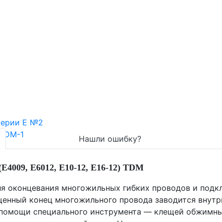
Нашли ошибку?
Е4009, Е6012, Е10-12, Е16-12) TDM
ля оконцевания многожильных гибких проводов и подк
щенный конец многожильного провода заводится внутрь
 помощи специального инструмента — клещей обжимных