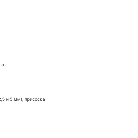
нa
,5 и 5 мм), пpиcocĸa