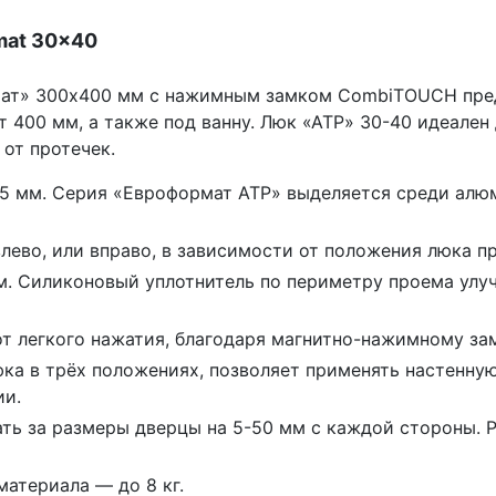
mat 30x40
мат» 300х400 мм с нажимным замком CombiTOUCH пред
от
400 мм
, а также под ванну. Люк «АТР» 30-40 идеален
от протечек.
5 мм
. Серия «Евроформат АТР» выделяется среди алю
лево, или вправо, в зависимости от положения люка пр
м
. Силиконовый уплотнитель по периметру проема улу
т легкого нажатия, благодаря магнитно-нажимному за
юка в трёх положениях, позволяет применять настенну
ии.
ать за размеры дверцы на
5-50 мм
с каждой стороны. Р
 материала — до
8 кг.