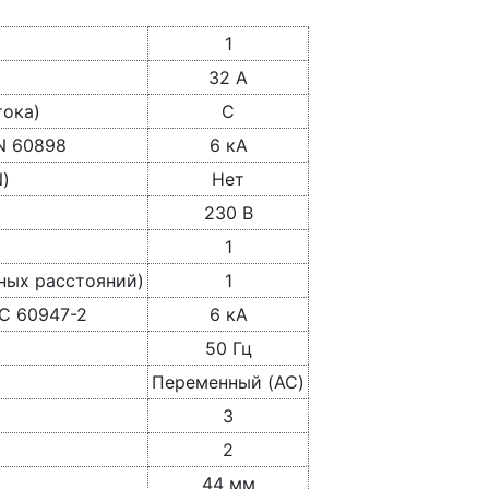
1
32 А
тока)
C
N 60898
6 кА
)
Нет
230 В
1
ных расстояний)
1
C 60947-2
6 кА
50 Гц
Переменный (AC)
3
2
44 мм