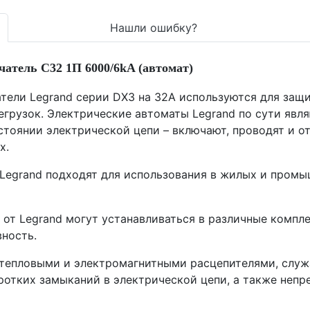
Нашли ошибку?
атель C32 1П 6000/6kA (автомат)
ели Legrand серии DX3 на 32A используются для защи
егрузок. Электрические автоматы Legrand по сути яв
тоянии электрической цепи – включают, проводят и от
х.
egrand подходят для использования в жилых и промы
от Legrand могут устанавливаться в различные компл
ность.
тепловыми и электромагнитными расцепителями, служ
отких замыканий в электрической цепи, а также непр