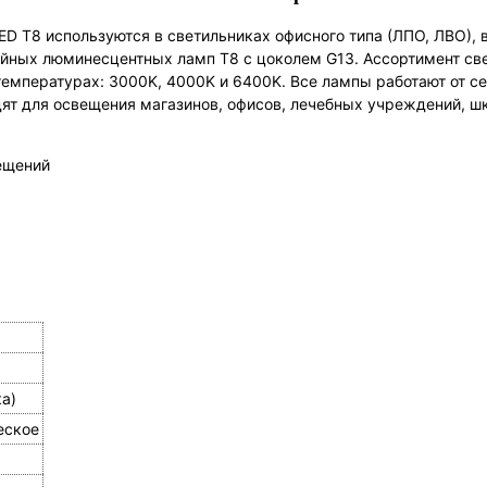
 T8 используются в светильниках офисного типа (ЛПО, ЛВО), в
йных люминесцентных ламп T8 с цоколем G13. Ассортимент све
температурах: 3000K, 4000K и 6400K. Все лампы работают от с
дят для освещения магазинов, офисов, лечебных учреждений, шк
ещений
а)
еское