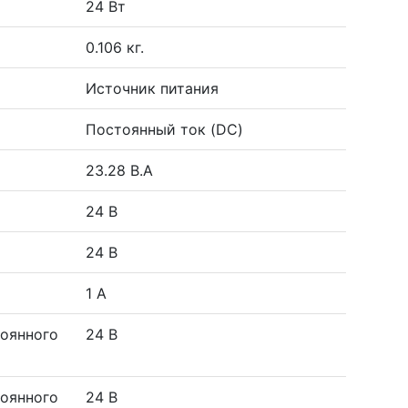
24 Вт
0.106 кг.
Источник питания
Постоянный ток (DC)
23.28 В.А
24 В
24 В
1 А
оянного
24 В
оянного
24 В