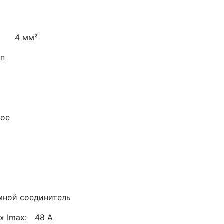
4 мм²
ип
ое
мной соединитель
x Imax:
48 А