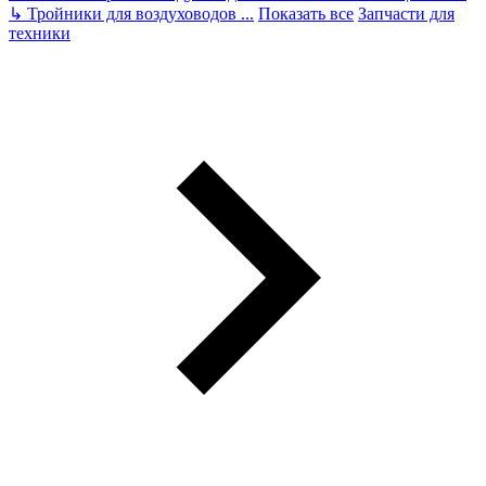
↳
Тройники для воздуховодов
...
Показать все
Запчасти для
техники