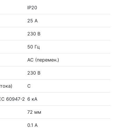
IP20
25 А
230 В
50 Гц
AC (перемен.)
230 В
тока)
C
EC 60947-2
6 кА
72 мм
0.1 А