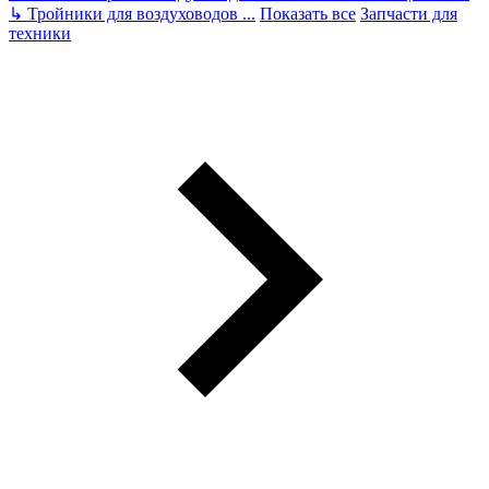
↳
Тройники для воздуховодов
...
Показать все
Запчасти для
техники