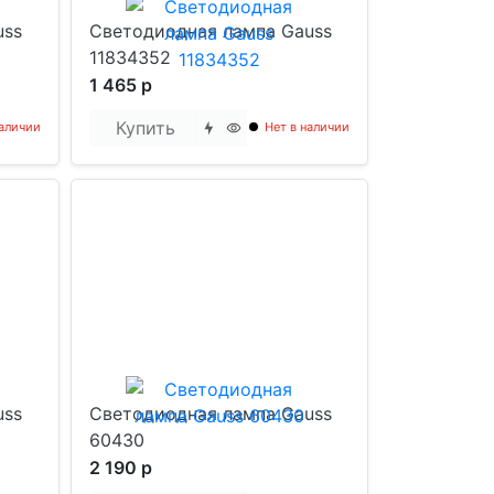
uss
Светодиодная лампа Gauss
11834352
1 465 р
Купить
наличии
Нет в наличии
uss
Светодиодная лампа Gauss
60430
2 190 р