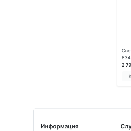
Све
634
2 7
Информация
Сл