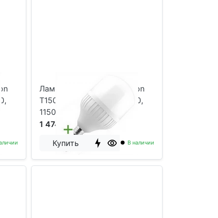
on
Лампа светодиодная Foton
0,
T150 120W 6400K E27/E40,
11500Lm
1 474 р
Купить
аличии
В наличии