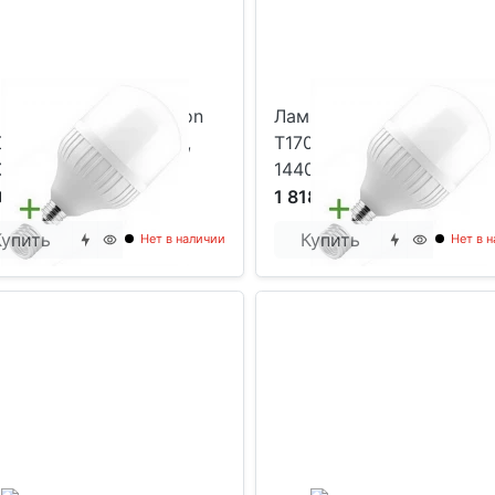
па светодиодная Foton
Лампа светодиодная Fot
0 70W 6400K E27/E40,
T170 150W 6400K E27/E4
0Lm
14400Lm
0 р
1 818 р
Купить
Купить
Нет в наличии
Нет в 