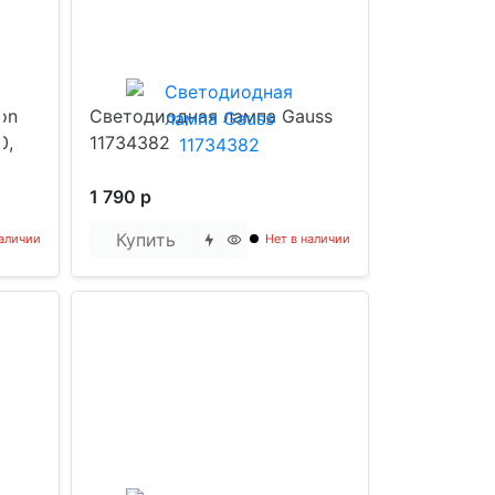
on
Светодиодная лампа Gauss
0,
11734382
1 790 р
Купить
наличии
Нет в наличии