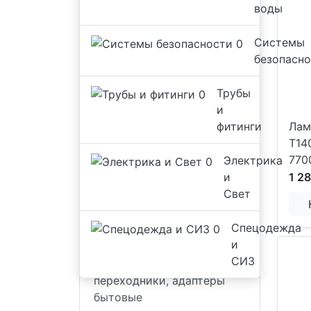
воды
Системы
безопасн
Трубы
и
фитинги
Лам
T14
770
Электрика
Электрика и Свет
и
1 28
Свет
- Коммутационное
оборудование
Спецодежда
и
-
СИЗ
Удлинители,разветвители,
переходники, адаптеры
бытовые