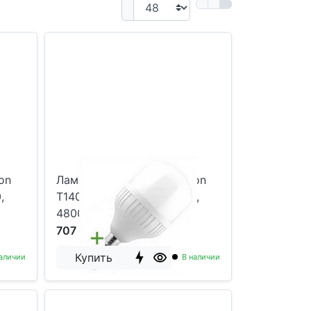
on
Лампа светодиодная Foton
,
T140 50W 6400K E27/E40,
4800Lm, D138x254
707 р
Купить
аличии
В наличии