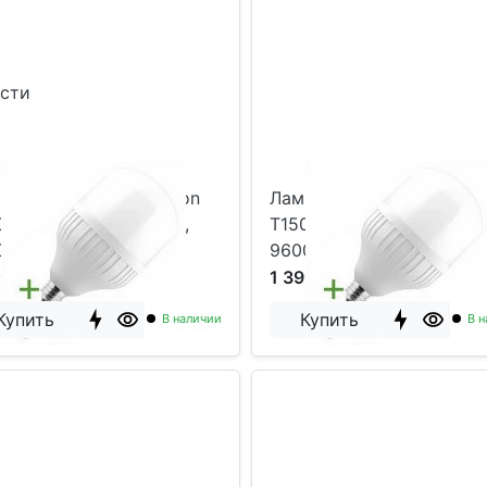
ости
па светодиодная Foton
Лампа светодиодная Fot
0 80W 6400K E27/E40,
T150 100W 6400K E27/E4
0Lm
9600Lm
9 р
1 399 р
Купить
Купить
В наличии
В н