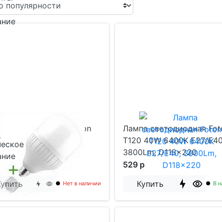
ание
па светодиодная Foton
Лампа светодиодная Fot
0 30W 6400K E27/E40
T120 40W 6400K E27/E40
ческое
3800Lm, D118x220
ание
 р
529 р
Купить
Купить
Нет в наличии
В н