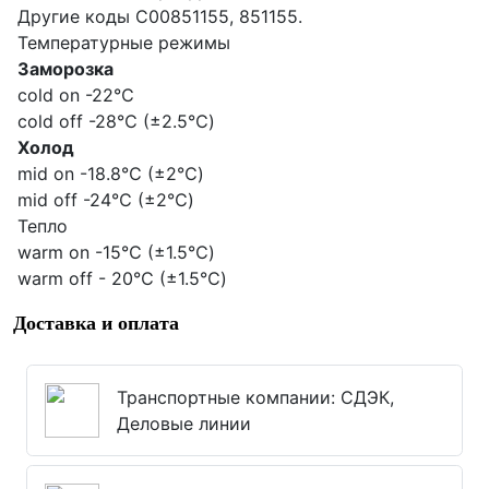
Другие коды C00851155, 851155.
Температурные режимы
Заморозка
cold on -22℃
cold off -28℃ (±2.5℃)
Холод
mid on -18.8℃ (±2℃)
mid off -24℃ (±2℃)
Тепло
warm on -15℃ (±1.5℃)
warm off - 20℃ (±1.5℃)
Доставка и оплата
Транспортные компании: СДЭК,
Деловые линии