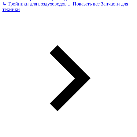
↳
Тройники для воздуховодов
...
Показать все
Запчасти для
техники