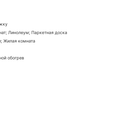
яжку
нат; Линолеум; Паркетная доска
л; Жилая комната
ной обогрев