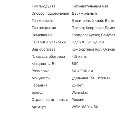
Тип продукта
Нагревательный мат
Способ подключения
Двухжильный
Тип монтажа
В плиточный клей; В ст
Тип покрытия
Плитка; Ковролин; Лами
Помещение
Коридор; Кухня; Санузе
Габариты упаковки
52,5х16,5х16,5 см
Вид обогрева
Комфортный пол; Основ
Площадь обогрева
4.5 кв.м.
Мощность, Вт
680
Размеры:
50 х 900 см
Мощность
удельная 150 Вт/кв.м
Гарантия
25 лет
Бренд
Warmstad
Страна изготовитель
Россия
Артикул
WSM-680-4,50