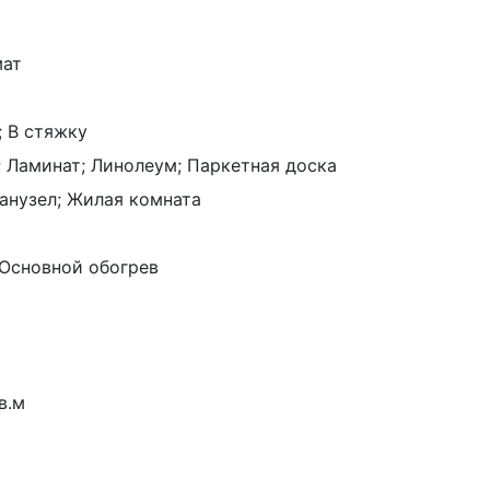
мат
; В стяжку
; Ламинат; Линолеум; Паркетная доска
Санузел; Жилая комната
Основной обогрев
в.м