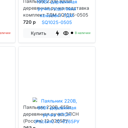
Паяльник 220В 100Вт
деревянная ручка подставка
комплект ТДМ SQ1025-0505
720 р
Купить
наличии
В наличии
Паяльник 220В, 65Вт
деревянная ручка ЭПСН
(Россия) 12-0265РУ