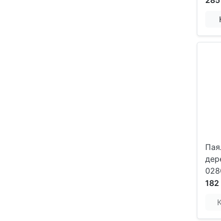
285
Пая
дер
028
182