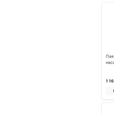
Пая
нас
1 16