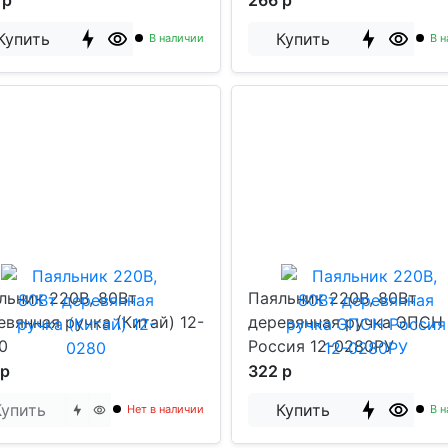
 р
266 р
Купить
Купить
В наличии
В н
льник 220В, 80Вт
Паяльник 220В, 80Вт
евянная ручка (Китай) 12-
деревянная ручка ЭПСН
0
Россия 12-0280РУ
 р
322 р
Купить
Купить
Нет в наличии
В н