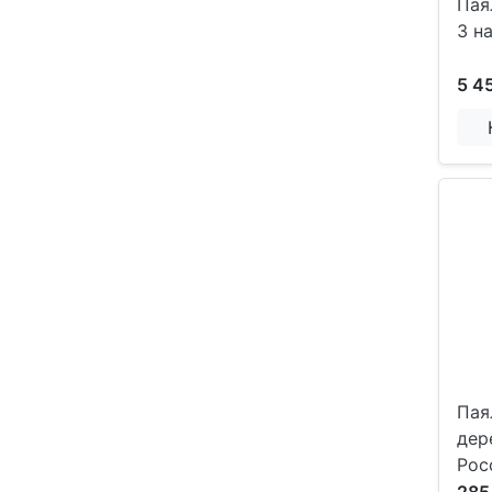
Пая
3 н
5 4
Пая
дер
Рос