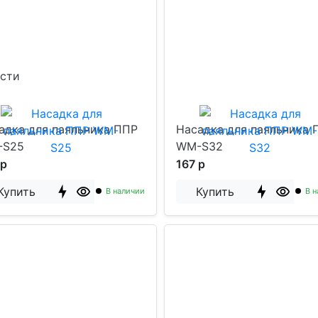
ости
адка для паяльника ППР
Насадка для паяльника 
-S25
WM-S32
 р
167 р
Купить
Купить
В наличии
В н