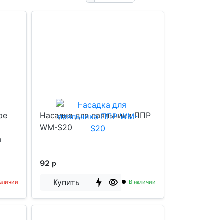
ре
Насадка для паяльника ППР
WM-S20
а
92 р
Купить
наличии
В наличии