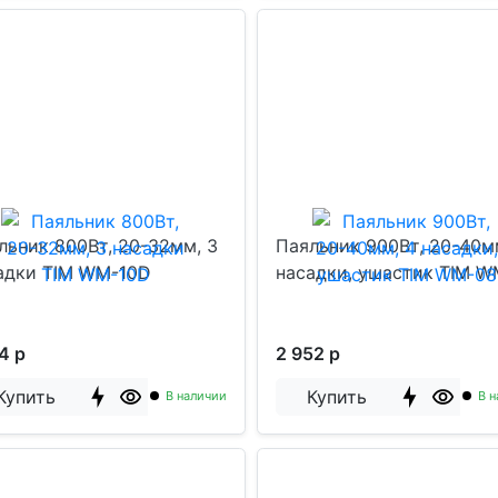
льник 800Вт, 20-32мм, 3
Паяльник 900Вт, 20-40м
адки TIM WM-10D
насадки, ушастик TIM 
4 р
2 952 р
Купить
Купить
В наличии
В н