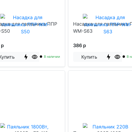
адка для паяльника ППР
Насадка для паяльника 
-S50
WM-S63
 р
386 р
Купить
Купить
В наличии
В н