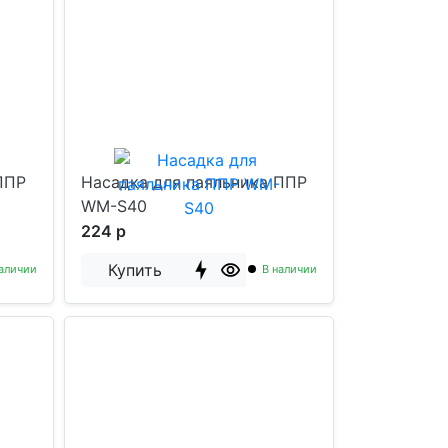
ППР
Насадка для паяльника ППР
WM-S40
224 р
Купить
аличии
В наличии