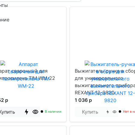
нты
ание
арат сварочный для
Выжигатель-ручка в сбо
ипропилена TIM WM-22
для универсального
выжигательного прибор
REXANT 12-9820
52 р
1 036 р
Купить
Купить
В наличии
Нет в 