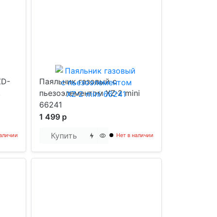
ZD-
Паяльник газовый с
,
пьезоэлементом XZ-2 mini
66241
1 499 р
Купить
наличии
Нет в наличии