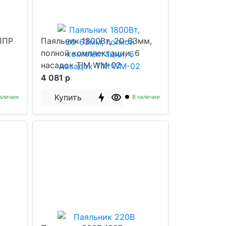
ППР
Паяльник 1800Вт, 20-63мм,
полной комплектации, 6
насадок TIM WM-02
4 081 р
Купить
аличии
В наличии