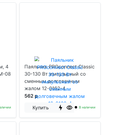
м, 4
Паяльник PROconnect Classic
WM-08
30-130 Вт импульсный со
сменным долговечным
жалом 12-0162-4
562 р
Купить
аличии
В наличии