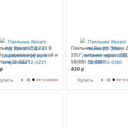
льник Rexant ПД 220 В
Паяльник Rexant "Мини 
Вт с деревянной ручкой и
20U", питание через USB
поем 12-0221
5В/8Вт 12-0180
 р
420 р
Купить
Купить
Нет в наличии
Нет в 