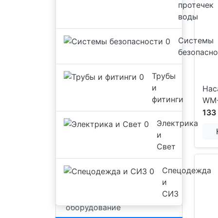
протечек
воды
Системы
безопасн
Трубы
и
Нас
фитинги
WM
133
Электрика
Инструменты и
и
оборудование
Свет
- Расходные материалы
Спецодежда
и
- Измерительное
СИЗ
инструменты и
оборудование