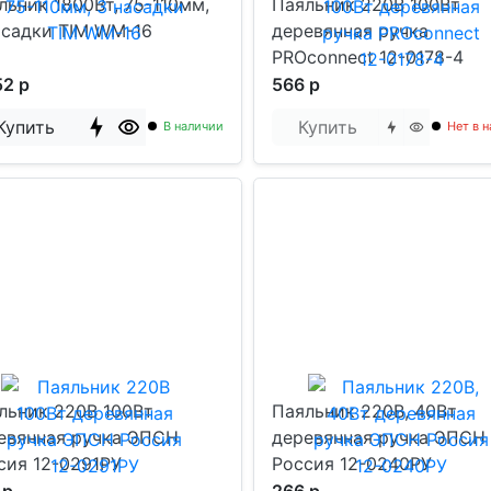
льник 1800Вт, 75-110мм,
Паяльник 220В 100Вт
асадки TIM WM-16
деревянная ручка
PROconnect 12-0178-4
52 р
566 р
Купить
Купить
В наличии
Нет в 
льник 220В 100Вт
Паяльник 220В, 40Вт
евянная ручка ЭПСН
деревянная ручка ЭПСН
сия 12-0291РУ
Россия 12-0240РУ