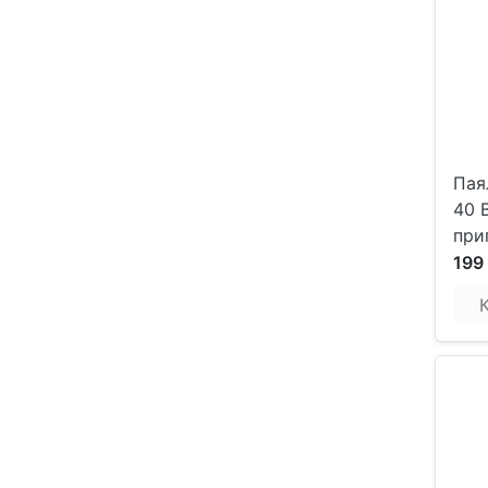
Пая
40 
при
199